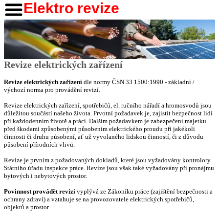
Elektro revize
Revize elektrických zařízení
Revize elektrických zařízení
dle normy ČSN 33 1500:1990 - základní /
výchozí norma pro provádění revizí.
Revize elektrických zařízení, spotřebičů, el. ručního nářadí a hromosvodů jsou
důležitou součástí našeho života. Prvotní požadavek je, zajistit bezpečnost lidí
při každodenním životě a práci. Dalším požadavkem je zabezpečení majetku
před škodami způsobenými působením elektrického proudu při jakékoli
činnosti či druhu působení, ať už vyvolaného lidskou činností, či z důvodu
působení přírodních vlivů.
Revize je prvním z požadovaných dokladů, které jsou vyžadovány kontrolory
Státního úřadu inspekce práce. Revize jsou však také vyžadovány při pronájmu
bytových i nebytových prostor.
Povinnost provádět revizi
vyplývá ze Zákoníku práce (zajištění bezpečnosti a
ochrany zdraví) a vztahuje se na provozovatele elektrických spotřebičů,
objektů a prostor.