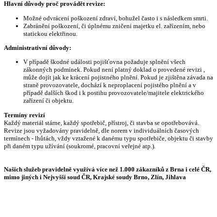
Hlavní důvody proč provádět revize:
Možné odvrácení poškození zdraví, bohužel často i s následkem smrti.
Zabránění poškození, či úplnému zničení majetku el. zařízením, nebo
statickou elektřinou.
Administrativní důvody:
V případě škodné události pojišťovna požaduje splnění všech
zákonných podmínek. Pokud není platný doklad o provedené revizi ,
může dojít jak ke krácení pojistného plnění. Pokud je zjištěna závada na
straně provozovatele, dochází k neproplacení pojistého plnění a v
případě dalších škod i k postihu provozovatele/majitele elektrického
zařízení či objektu.
Termíny revizí
Každý materiál stárne, každý spotřebič, přístroj, či stavba se opotřebovává.
Revize jsou vyžadovány pravidelně, dle norem v individuálních časových
termínech - lhůtách, vždy vztažené k danému typu spotřebiče, objektu či stavby
při daném typu užívání (soukromé, pracovní veřejné atp.).
Našich služeb pravidelně využívá více než 1.000 zákazníků z Brna i celé ČR,
mimo jiných i Nejvyšší soud ČR, Krajské soudy Brno, Zlín, Jihlava